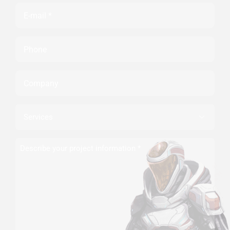
Email
Phone
Company
Services

Describe
your
project
information