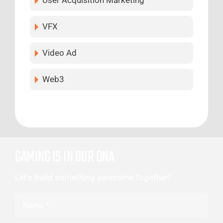
User Acquisition Marketing
VFX
Video Ad
Web3
GAMING IS IN OUR DNA
Let’s build something awesome together!
Name