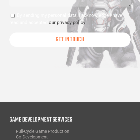
Consent
By sending my personal data, I acknowledge I have
read and accepted
our privacy policy
.
GAME DEVELOPMENT SERVICES
Full-Cycle Game Production
Co-Development