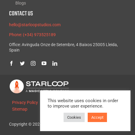
Blogs
CONTACT US
hello@starloopstudios.com
Phone: (+34) 973525189
Office: Avinguda Onze de Setembre, 4 Baixos 25005 Lleida,
Spain
This website uses cookies in order
Privacy Policy
Legal Advice
Cookie Policy
to improve user experience.
Sitemap
Cookies
Accept
Copyright © 2024, Starloop Studios. All rights reserved.