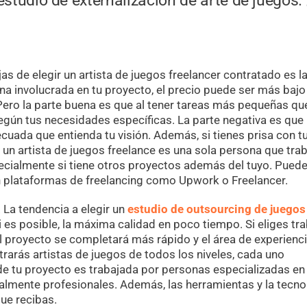
 estudio de externalización de arte de juegos
jas de elegir un artista de juegos freelancer contratado es l
na involucrada en tu proyecto, el precio puede ser más bajo
Pero la parte buena es que al tener tareas más pequeñas que
según tus necesidades específicas. La parte negativa es que
cuada que entienda tu visión. Además, si tienes prisa con t
 un artista de juegos freelance es una sola persona que trab
pecialmente si tiene otros proyectos además del tuyo. Pued
en plataformas de freelancing como Upwork o Freelancer.
. La tendencia a elegir un
estudio de outsourcing de juegos
i es posible, la máxima calidad en poco tiempo. Si eliges tra
el proyecto se completará más rápido y el área de experienc
trarás artistas de juegos de todos los niveles, cada uno
de tu proyecto es trabajada por personas especializadas en
otalmente profesionales. Además, las herramientas y la tecno
que recibas.