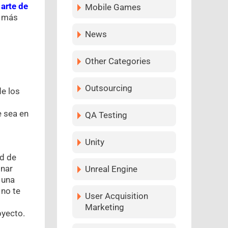
 arte de
Mobile Games
s más
News
Other Categories
Outsourcing
de los
e sea en
QA Testing
Unity
ad de
inar
Unreal Engine
 una
 no te
User Acquisition
Marketing
oyecto.