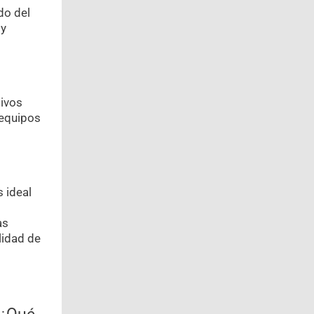
do del
 y
tivos
 equipos
s ideal
as
lidad de