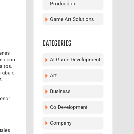
Production
Game Art Solutions
CATEGORIES
ienes
AI Game Development
uno con
altos.
trabajo
Art
s
Business
menor
Co-Development
Company
uales