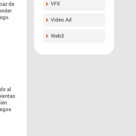
VFX
apaz de
tender
uego.
Video Ad
Web3
do al
mientas
ién
juegos