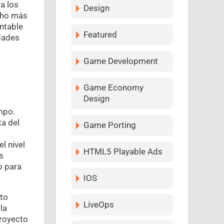
a los
Design
ho más
ntable
Featured
idades
Game Development
Game Economy
Design
mpo.
ta del
Game Porting
l nivel
HTML5 Playable Ads
s
o para
IOS
pto
LiveOps
la
proyecto