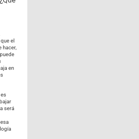
. ¿Qué
a
 que el
 hacer,
 puede
u
aja en
es
es
bajar
ia será
 esa
logía