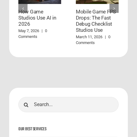
How Game
Mobile Game FPS
6
Studios Use AI in
Drops: The Fast
T
2026
Debug Checklist
P
Studios Use
J
May 7, 2026
|
0
Comments
March 11, 2026
|
0
Fe
Comments
Search
for:
OUR BEST SERVICES