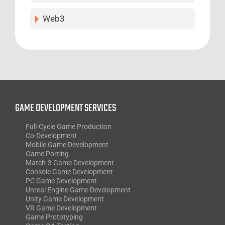
Web3
GAME DEVELOPMENT SERVICES
Full-Cycle Game Production
Co-Development
Mobile Game Development
Game Porting
Match-3 Game Development
Console Game Development
PC Game Development
Unreal Engine Game Development
Unity Game Development
VR Game Development
Game Prototyping