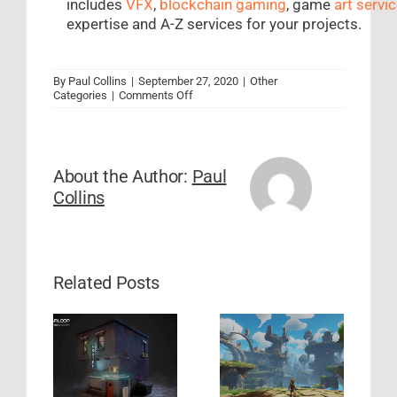
includes
VFX
,
blockchain gaming
, game
art servi
expertise and A-Z services for your projects.
By
Paul Collins
|
September 27, 2020
|
Other
on
Categories
|
Comments Off
¿Qué
es
GIT
y
cómo
About the Author:
Paul
usarlo
Collins
en
el
Desarrollo
de
Juegos?
Related Posts