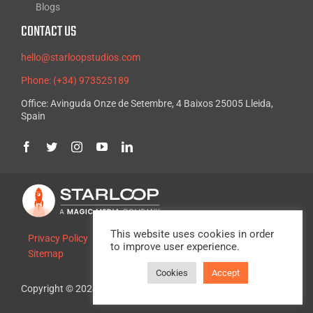
Blogs
CONTACT US
hello@starloopstudios.com
Phone: (+34) 973525189
Office: Avinguda Onze de Setembre, 4 Baixos 25005 Lleida,
Spain
This website uses cookies in order
Privacy Policy
Legal Advice
Cookie Policy
to improve user experience.
Sitemap
Cookies
Accept
Copyright © 2024, Starloop Studios. All rights reserved.