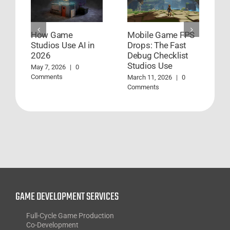
How Game
Mobile Game FPS
6
Studios Use AI in
Drops: The Fast
T
2026
Debug Checklist
P
Studios Use
J
May 7, 2026
|
0
Comments
March 11, 2026
|
0
Fe
Comments
GAME DEVELOPMENT SERVICES
Full-Cycle Game Production
Co-Development