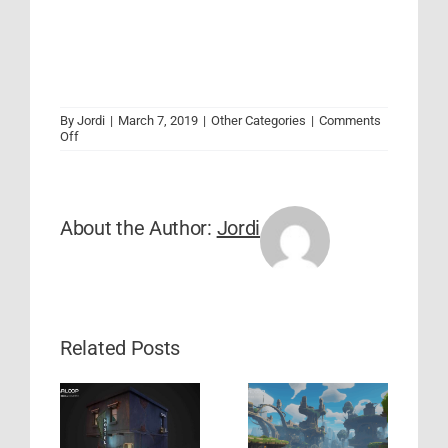
By
Jordi
|
March 7, 2019
|
Other Categories
|
Comments
on
Off
Tendencias
y
Oportunidades
según
Pocket
About the Author:
Jordi
Gamer
Connects
London
Related Posts