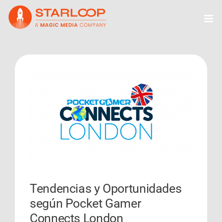
Skip
to
content
View
Larger
Image
Tendencias y Oportunidades
según Pocket Gamer
Connects London